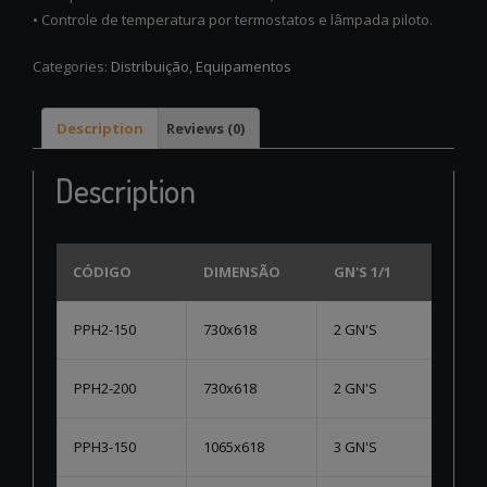
• Controle de temperatura por termostatos e lâmpada piloto.
Categories:
Distribuição
,
Equipamentos
Description
Reviews (0)
Description
CÓDIGO
DIMENSÃO
GN'S 1/1
PPH2-150
730x618
2 GN'S
PPH2-200
730x618
2 GN'S
PPH3-150
1065x618
3 GN'S