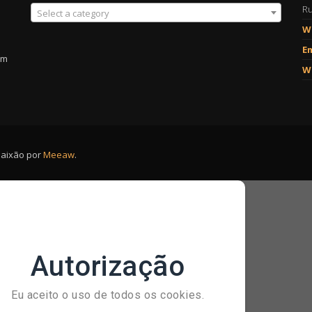
Ru
Select a category
W
Em
em
W
paixão por
Meeaw
.